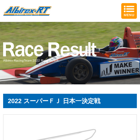
Albirex RacingTeam 2022 Race Result
2022 スーパーＦＪ 日本一決定戦