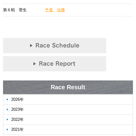
第６戦 菅生
予選
決勝
Race Result
2026年
2023年
2022年
2021年