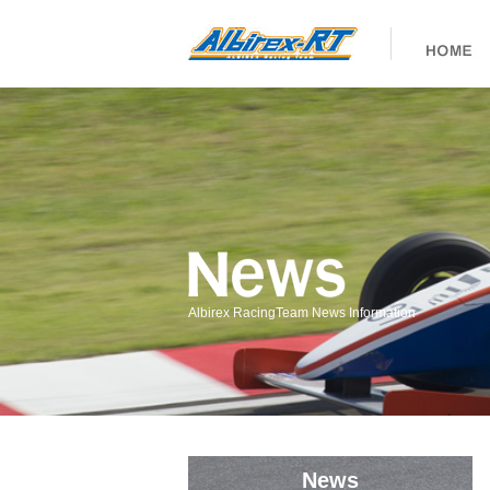
Albirex RacingTeam News Information
News