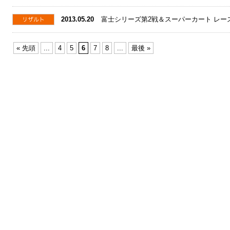
2013.05.20
富士シリーズ第2戦＆スーパーカート レー
« 先頭
...
4
5
6
7
8
...
最後 »