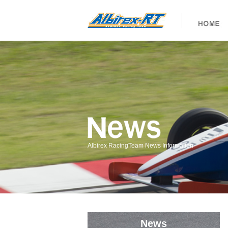
Albirex RacingTeam News Information
News