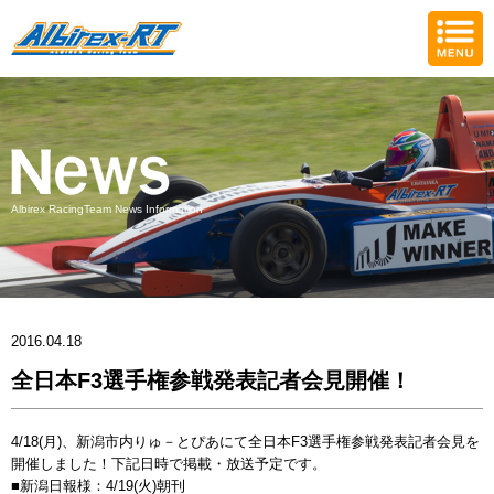
Albirex RacingTeam News Information
2016.04.18
全日本F3選手権参戦発表記者会見開催！
4/18(月)、新潟市内りゅ－とぴあにて全日本F3選手権参戦発表記者会見を
開催しました！下記日時で掲載・放送予定です。
■新潟日報様：4/19(火)朝刊