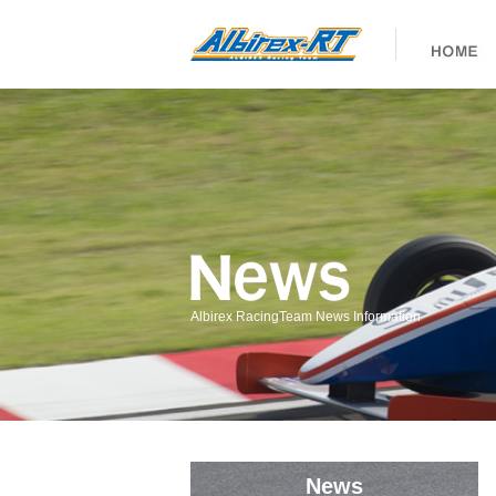
Albirex RacingTeam News Information
News