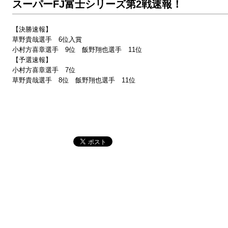
スーパーFJ富士シリーズ第2戦速報！
【決勝速報】
草野貴哉選手 6位入賞
小村方喜章選手 9位 飯野翔也選手 11位
【予選速報】
小村方喜章選手 7位
草野貴哉選手 8位 飯野翔也選手 11位