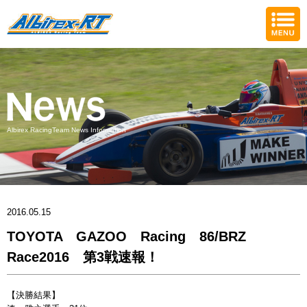
Albirex RacingTeam News Information
2016.05.15
TOYOTA GAZOO Racing 86/BRZ
Race2016 第3戦速報！
【決勝結果】