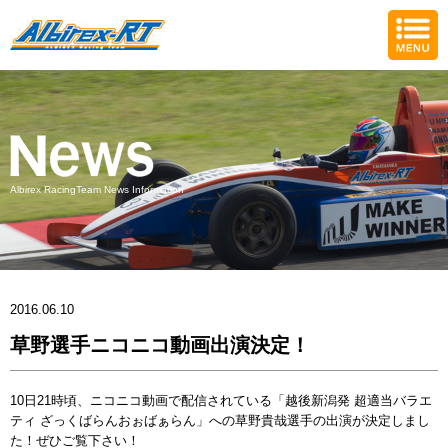
Albirex RacingTeam News Information
2016.06.10
草野選手ニコニコ動画出演決定！
10日21時頃、ニコニコ動画で配信されている「越後新潟発 超適当バラエ
ティ ざっくばらんおぉばぁらん」への草野貴哉選手の出演が決定しまし
た！ぜひご覧下さい！