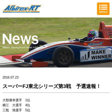
Albirex RacingTeam News Information
2016.07.23
スーパーFJ東北シリーズ第3戦 予選速報！
大類康幸選手 1位
横江 大選手 4位
三瓶 旭選手 5位