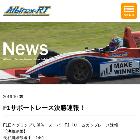
Albirex RacingTeam News Information
2016.10.09
F1サポートレース決勝速報！
F1日本グランプリ併催 スーパーFJドリームカップレース速報！
【決勝結果】
長谷川綾哉選手 14位