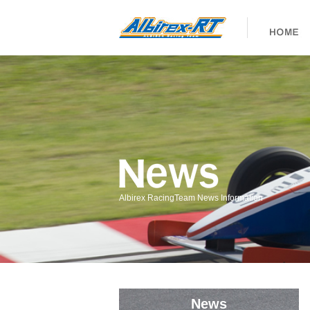
Albirex RacingTeam News Information
News