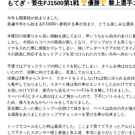
もてぎ・菅生FJ1500第1戦
優勝
磐上選手
今年も開幕戦が始まりました。
急遽今年から始まるFJ1500へ参戦する事が決まり、とても楽しみな週
木曜日の初乗りから良い感触を感じており、早いうちから自分の走りに
しかし、今回からコースの路面が新しくなり、グリップがとても高くな
イヤを入れた際に感覚がズレてしまい、強いアンダーステアが出てタイ
その路面に対応するセットアップを見つけられたので良い方向へ向かっ
予選ではアタックラップの時にミスを犯してしまい、タイムを伸ばせな
いたので、決勝に向けて反省し、見直しておりました。
決勝は3番手からスタート、スタートをミスしなければ前に出られる自
ら集中しておりました。スタート後は前の車がエンストしたおかげです
を追いかけて行き、後方から迫るスーパーFJを引き離して行きました。
スーパーFJとタイム差がほとんど無かったので、下手にバトルをしてし
ため、後ろをみながらバトルをしておりました。
安全圏に入った後にトップへ仕掛けて抜き去り、ペースは自分の方が速
る場面をありましたがトップでチェッカーを受ける事が出来ました。
トップでゴールをした時は最高でした。ここまで育てて下さったアルビ
して下さったスポンサー様と家族と友人達、本当にありがとうございま