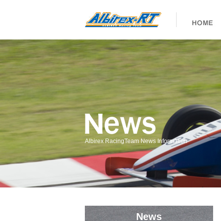
Albirex RacingTeam News Information
News