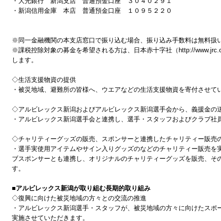
・大光銀行 新潟支店 普通預金口座 ３０４０２９１
・新潟信用金庫 本店 普通預金口座 １０９５２２０
※同一金融機関の本支店窓口で振り込む場合、振り込み手数料は無料扱
※課税控除対象の募金を希望される方は、日本赤十字社（http://www.jr
します。
◇生活支援物資の提供
・被災地域、避難所の皆様へ、ウエアなどの生活支援物資を寄付させて
◇アルビレックス新潟およびアルビレックス新潟選手会から、義援金の
・アルビレックス新潟選手会と連携し、選手・スタッフおよびクラブ社
◇チャリティーグッズの販売、スポンサーと連携したチャリティー販売
・選手実使用アイテムやサイン入りグッズのなどのチャリティー販売を
ブスポンサーとも連携し、オリジナルのチャリティーグッズを販売、そ
す。
■アルビレックス新潟が取り組む長期的取り組み
◇復興に向けた被災地域の方々との交流の推進
・アルビレックス新潟選手・スタッフが、被災地域の方々に向けたスポ
実施させていただきます。