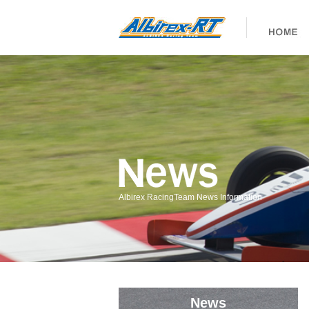
Albirex RacingTeam News Information
News