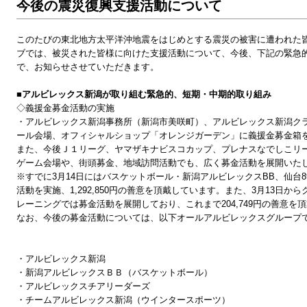
今後の震災復興支援活動について
このたびの東北地方太平洋沖地震をはじめとする震災の被害に遭われた
ブでは、被災された皆様に向けた支援活動について、今後、下記の緊急
で、お知らせさせていただきます。
■アルビレックス新潟が取り組む緊急的、短期・中期的取り組み
◇義援金募金活動の実施
・アルビレックス新潟事務所（新潟市美咲町）、アルビレックス新潟ク
ール会場、オフィシャルショップ「オレンジガーデン」に義援金募金箱
また、今後Ｊ１リーグ、ヤマザキナビスコカップ、プレナスなでしこリ
ゲーム会場や、街頭募金、地域訪問活動でも、広く募金活動を展開いた
※すでに3月14日にはバスケットボール・新潟アルビレックスBB、仙台
活動を実施、1,292,850円の善意を頂戴しています。また、3月13日
レーニングでは募金活動を展開しており、これまで204,749円の善意を
なお、今後の募金活動については、以下オールアルビレックスグループ
・アルビレックス新潟
・新潟アルビレックスＢＢ（バスケットボール）
・アルビレックスチアリーダーズ
・チームアルビレックス新潟（ウインタースポーツ）