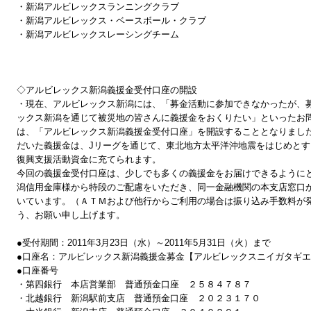
・新潟アルビレックスランニングクラブ
・新潟アルビレックス・ベースボール・クラブ
・新潟アルビレックスレーシングチーム
◇アルビレックス新潟義援金受付口座の開設
・現在、アルビレックス新潟には、「募金活動に参加できなかったが、
ックス新潟を通じて被災地の皆さんに義援金をおくりたい」といったお
は、「アルビレックス新潟義援金受付口座」を開設することとなりまし
だいた義援金は、Jリーグを通じて、東北地方太平洋沖地震をはじめと
復興支援活動資金に充てられます。
今回の義援金受付口座は、少しでも多くの義援金をお届けできるように
潟信用金庫様から特段のご配慮をいただき、同一金融機関の本支店窓口
いています。（ＡＴＭおよび他行からご利用の場合は振り込み手数料が
う、お願い申し上げます。
●受付期間：2011年3月23日（水）～2011年5月31日（火）まで
●口座名：アルビレックス新潟義援金募金【アルビレックスニイガタギ
●口座番号
・第四銀行 本店営業部 普通預金口座 ２５８４７８７
・北越銀行 新潟駅前支店 普通預金口座 ２０２３１７０