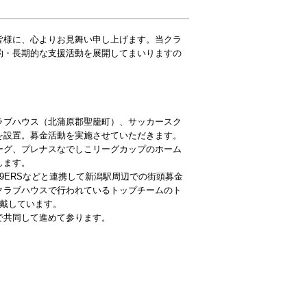
皆様に、心よりお見舞い申し上げます。当クラ
的・長期的な支援活動を展開してまいりますの
ラブハウス（北蒲原郡聖籠町）、サッカースク
を設置。募金活動を実施させていただきます。
ーグ、プレナスなでしこリーグカップのホーム
します。
89ERSなどと連携して新潟駅周辺での街頭募金
からクラブハウスで行われているトップチームのト
頂戴しています。
で共同して進めて参ります。