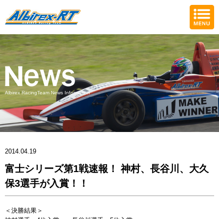
Albirex RacingTeam News Information
2014.04.19
富士シリーズ第1戦速報！ 神村、長谷川、大久
保3選手が入賞！！
＜決勝結果＞