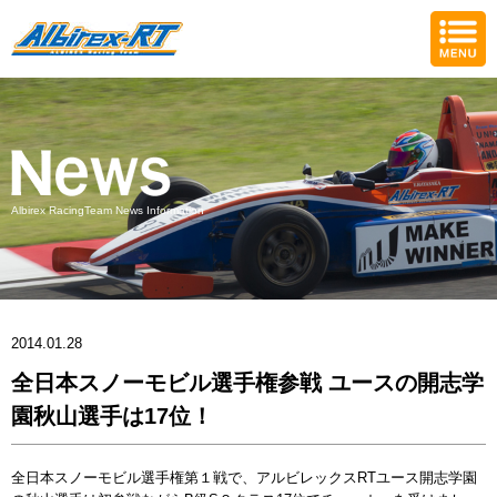
Albirex RacingTeam News Information
2014.01.28
全日本スノーモビル選手権参戦 ユースの開志学
園秋山選手は17位！
全日本スノーモビル選手権第１戦で、アルビレックスRTユース開志学園